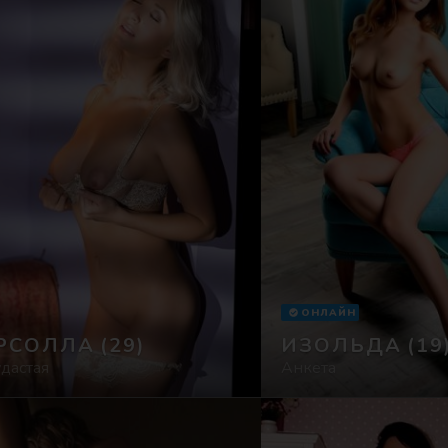
ОНЛАЙН
РСОЛЛА
(29)
ИЗОЛЬДА
(19
дастая
Анкета