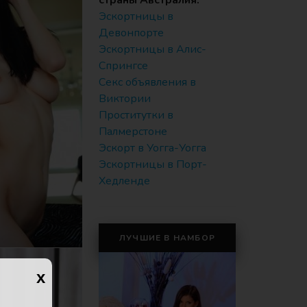
страны Австралия:
Эскортницы в
Девонпорте
Эскортницы в Алис-
Спрингсе
Секс объявления в
Виктории
Проститутки в
Палмерстоне
Эскорт в Уогга-Уогга
Эскортницы в Порт-
Хедленде
ЛУЧШИЕ В НАМБОР
x