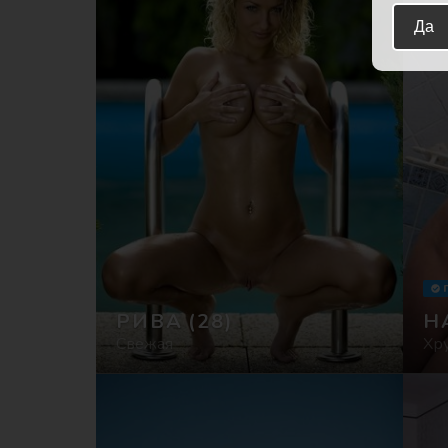
Да
РИВА
(28)
Н
Свежая
Хр