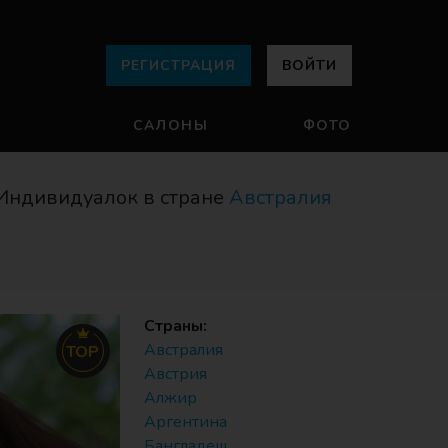
РЕГИСТРАЦИЯ
ВОЙТИ
САЛОНЫ
ФОТО
Индивидуалок в стране
Австралия
Страны:
Австралия
TOP
Австрия
Алжир
Аргентина
Бангладеш