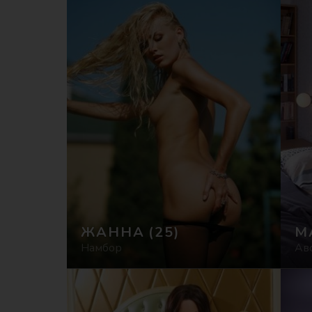
ЖАННА
(25)
М
Намбор
Ав