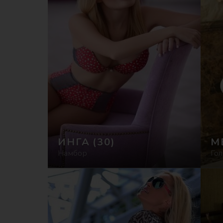
ИНГА
(30)
М
Намбор
Гол