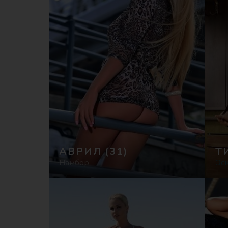
АВРИЛ
(31)
Т
Намбор
Эс