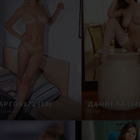
АРГО8172
(18)
ДАНИЕЛА
(34
стралия
Голая