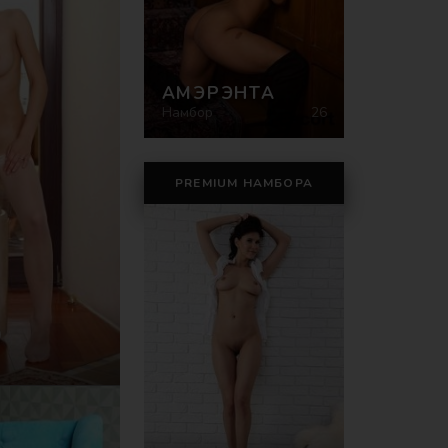
АМЭРЭНТА
Намбор
26
PREMIUM НАМБОРА
)