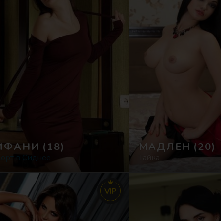
ИФАНИ
(18)
МАДЛЕН
(20)
корт в Сиднее
Тайка
VIP