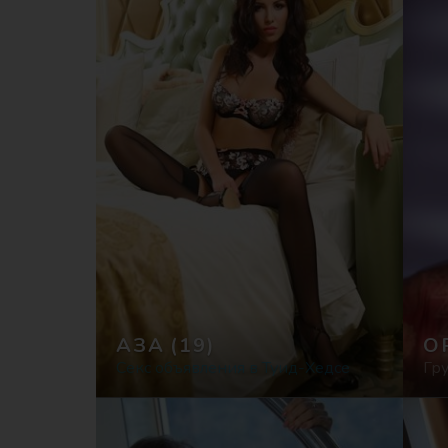
АЗА
(19)
О
Секс объявления в Туид-Хедсе
Гру