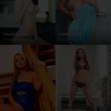
ТАИРА
(28)
КИРА
(25)
Маленькие соски
Карапикуиба