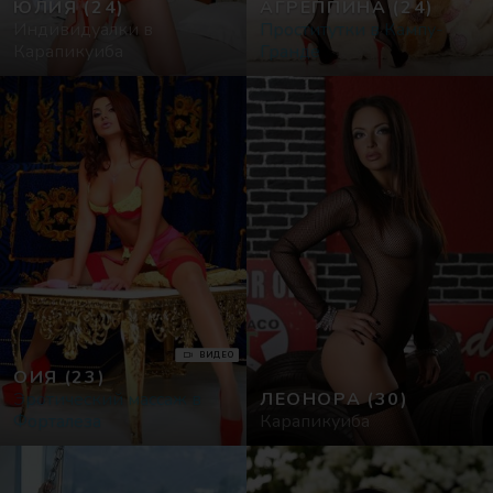
ЮЛИЯ
(24)
АГРЕППИНА
(24)
Индивидуалки в
Проститутки в Кампу-
Карапикуиба
Гранде
ВИДЕО
ОИЯ
(23)
Эротический массаж в
ЛЕОНОРА
(30)
Форталеза
Карапикуиба