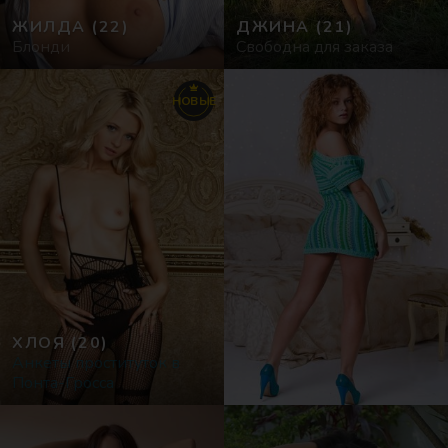
ЖИЛДА
(22)
ДЖИНА
(21)
Блонди
Свободна для заказа
НОВЫЕ
ХЛОЯ
(20)
Анкеты проституток в
Понта-Гросса