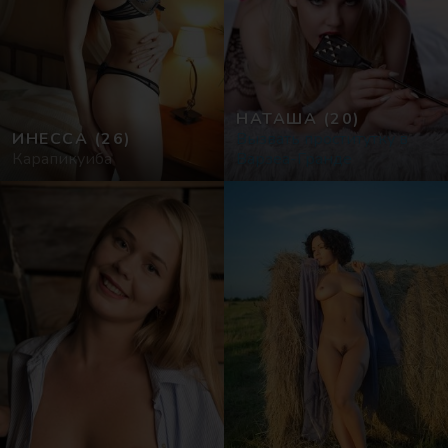
НАТАША
(20)
ИНЕССА
(26)
Вызвать проститутку в
Карапикуиба
Варзеа-Гранде