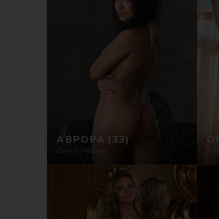
АВРОРА
(33)
О
Санта-Мария
Бл