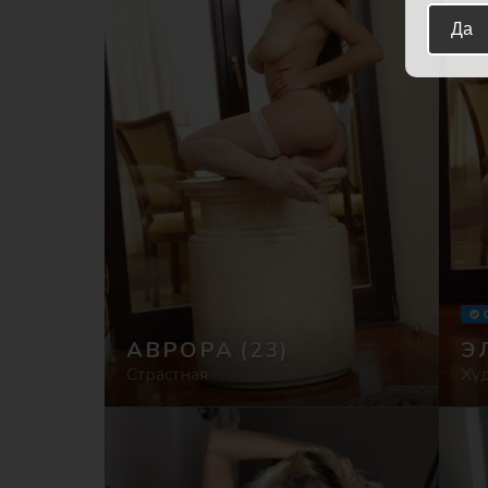
Да
АВРОРА
(23)
Э
Страстная
Ху