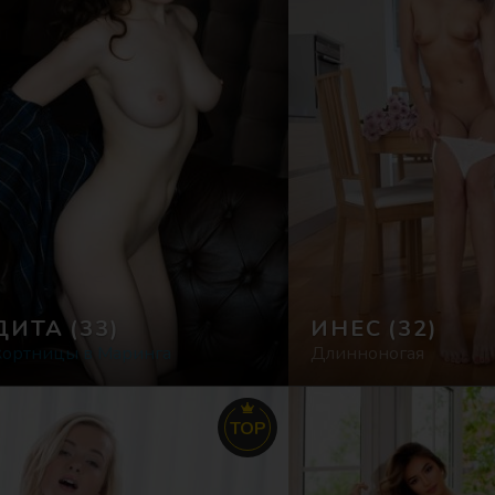
ДИТА
(33)
ИНЕС
(32)
кортницы в Маринга
Длинноногая
TOP