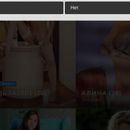
Нет
С ВИДЕО
ЛЬЗА2001
(20)
АЛИНА
(28)
дая
Знойная