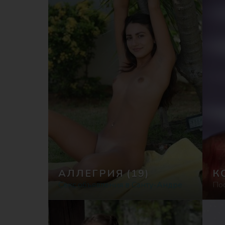
АЛЛЕГРИЯ
(19)
К
Секс объявления в Санту-Андре
По