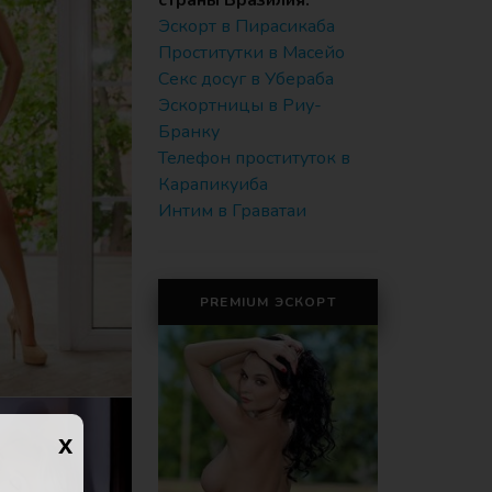
страны Бразилия:
Эскорт в Пирасикаба
Проститутки в Масейо
Секс досуг в Убераба
Эскортницы в Риу-
Бранку
Телефон проституток в
Карапикуиба
Интим в Граватаи
PREMIUM ЭСКОРТ
x