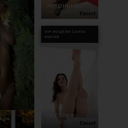
АНТОНИНА
Санта-Мария
19
VIP МОДЕЛИ САНТА-
МАРИЯ
)
ВИТЭЛИЯ
Санта-Мария
30