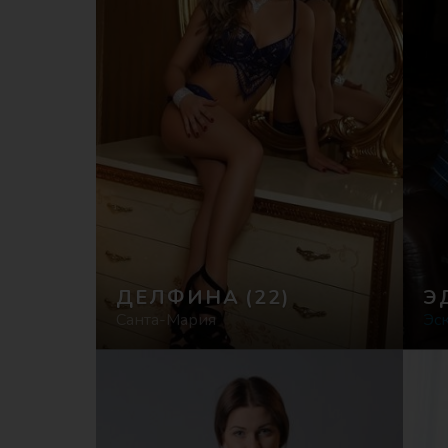
ДЕЛФИНА
(22)
Э
Санта-Мария
Эс