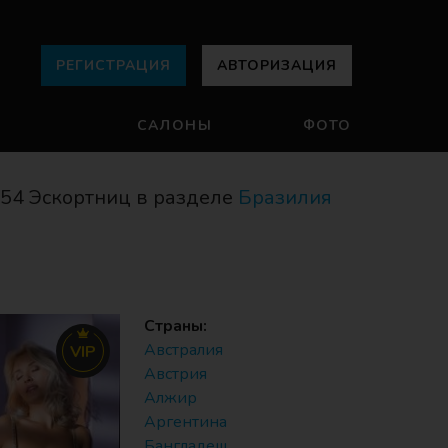
РЕГИСТРАЦИЯ
АВТОРИЗАЦИЯ
САЛОНЫ
ФОТО
54 Эскортниц в разделе
Бразилия
Страны:
Австралия
VIP
Австрия
Алжир
Аргентина
Бангладеш