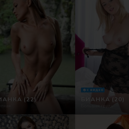
С ВИДЕО
ИАНКА
(22)
БИАНКА
(20)
упкая
Большая грудь