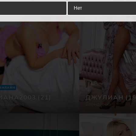
Нет
ОНЛАЙН
ИАНА2003
(21)
ДЖУЛИАН
(19
лоденькая
Блондинка