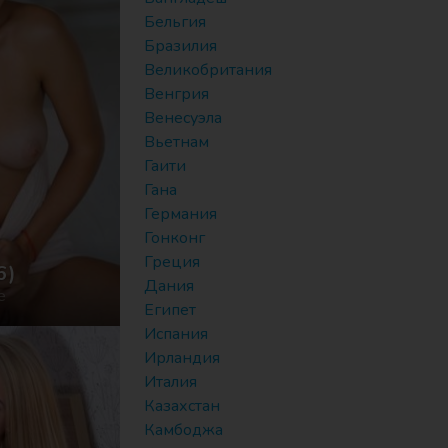
Бельгия
Бразилия
Великобритания
Венгрия
Венесуэла
Вьетнам
Гаити
Гана
Германия
Гонконг
Греция
6)
Дания
е
Египет
Испания
Ирландия
Италия
Казахстан
Камбоджа