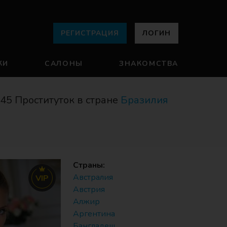
РЕГИСТРАЦИЯ
ЛОГИН
КИ
САЛОНЫ
ЗНАКОМСТВА
45 Проституток в стране
Бразилия
Страны:
Австралия
VIP
Австрия
Алжир
Аргентина
Бангладеш