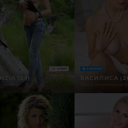
КЛИП
ОНЛАЙН
INZIA
(24)
ВАСИЛИСА
(2
азилия
Тату в интимном мест