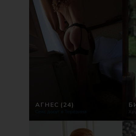
АГНЕС
(24)
Б
Секс досуг в Терезина
Хр