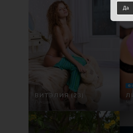
Да
ВИТЭЛИЯ
(23)
Л
Лучшая
Мо