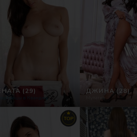
ЕНАТА
(29)
ДЖИНА
(28)
кортницы в Кванджу
Мулатка
TOP