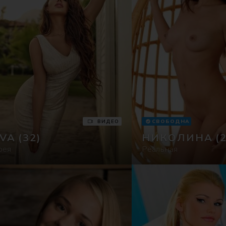
ВИДЕО
СВОБОДНА
IVA
(32)
НИКОЛИНА
(
рея
Реальная