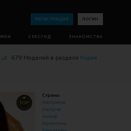
РЕГИСТРАЦИЯ
ЛОГИН
УЖКИ
СЕКСГИД
ЗНАКОМСТВА
679 Моделей в разделе
Корея
Страны:
Австралия
TOP
Австрия
Алжир
Аргентина
Бангладеш