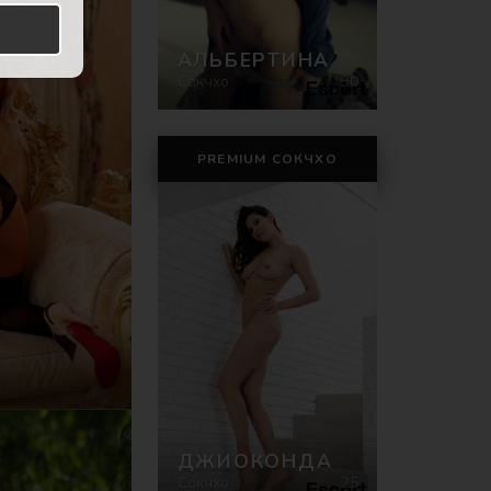
АЛЬБЕРТИНА
Сокчхо
30
PREMIUM СОКЧХО
)
ДЖИОКОНДА
Сокчхо
25