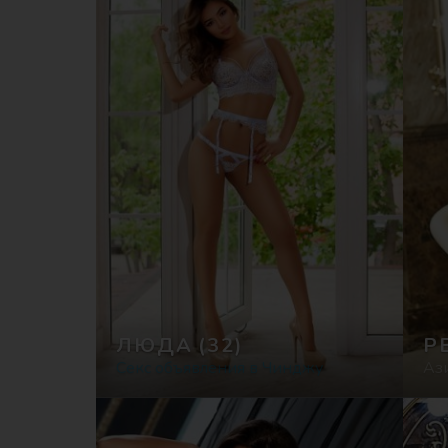
ЛЮДА
(32)
Р
Секс объявления в Чинджу
Аз