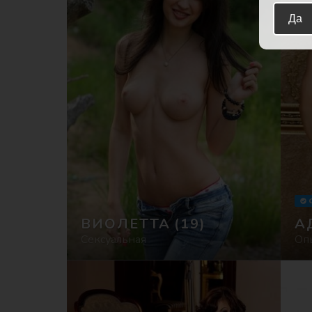
Да
ВИОЛЕТТА
(19)
А
Сексуальная
Оп