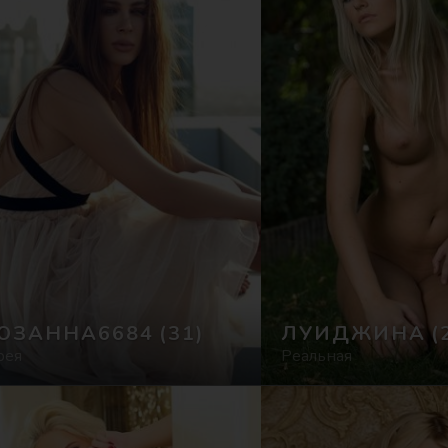
ЮЗАННА6684
(31)
ЛУИДЖИНА
(
рея
Реальная