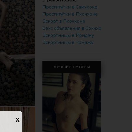
страны Корея:
Проститутки в Самчхоке
Проститутки в Пхочхоне
Эскорт в Пхочхоне
Секс объявления в Сокчхо
Эскортницы в Йонджу
Эскортницы в Чонджу
ЛУЧШИЕ ПУТАНЫ
x