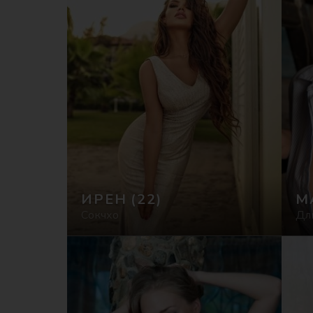
ИРЕН
(22)
М
Сокчхо
Дл