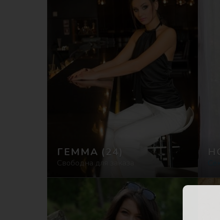
ГЕММА
(24)
Н
Свободна для заказа
Се