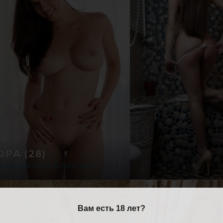
ОРА
(28)
кс объявления в Кванъяне
Вам есть 18 лет?