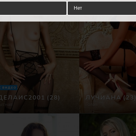
Нет
С ВИДЕО
ДЕЛАИС2001
(28)
ЛУЧИАНА
(23
ытная
Голая