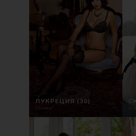
ЛУКРЕЦИЯ
(30)
С
Сокчхо
Ко