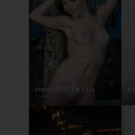
НИКОЛЛЕТА
(32)
Р
Сокчхо
Эс