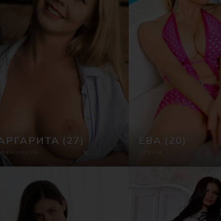
АРГАРИТА
(27)
ЕВА
(20)
инноногая
Корея