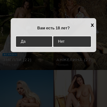
x
Вам есть 18 лет?
Да
Нет
С ВИДЕО
ЭМЕЛЛИ
(22)
АНЖЕЛИНА
(27)
Есть тату
Чонып