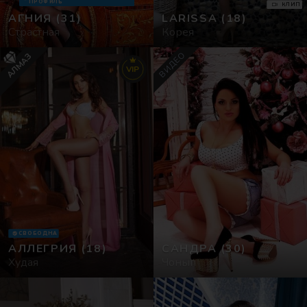
ПРОФИЛЬ
КЛИП
АГНИЯ
(31)
LARISSA
(18)
Сексгид
Страстная
Корея
ВИДЕО
АЛМАЗ
Фото
VIP
СВОБОДНА
АЛЛЕГРИЯ
(18)
САНДРА
(30)
Худая
Чонып