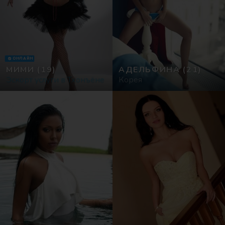
ОНЛАЙН
МИМИ
(19)
АДЕЛЬФИНА
(21)
Эскорт услуги в Тхонъёне
Корея