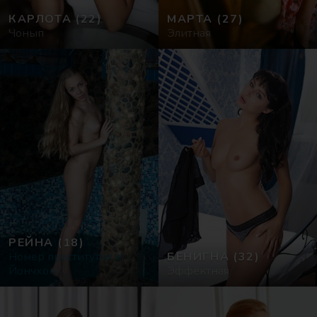
КАРЛОТА
(22)
МАРТА
(27)
Чонып
Элитная
РЕЙНА
(18)
Номер проституток в
БЕНИГНА
(32)
Йончхон
Эффектная