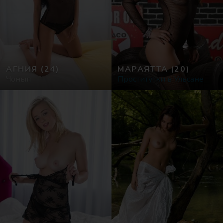
АГНИЯ
(24)
МАРАЯТТА
(20)
Чонып
Проститутки в Ульсане