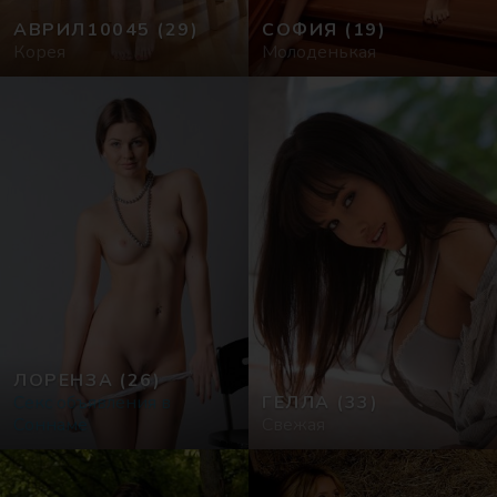
АВРИЛ10045
(29)
СОФИЯ
(19)
Корея
Молоденькая
ЛОРЕНЗА
(26)
Секс объявления в
ГЕЛЛА
(33)
Соннаме
Свежая