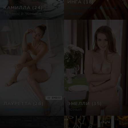
ИНГА
(18)
КАМИЛЛА
(24)
Проститутки с видео в
Путаны в Чоныпе
Янсане
ВИДЕО
ЛАУРЕТТА
(26)
ЭМЕЛЛИ
(35)
Эскортницы в Пхаджу
Чонып