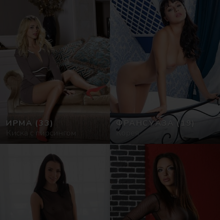
ИРМА
(33)
ФРАНСУАЗА
(19)
Киска с пирсингом
Корея