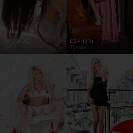
ИРЕН
(32)
ЕВА
(27)
Вип
Трнава