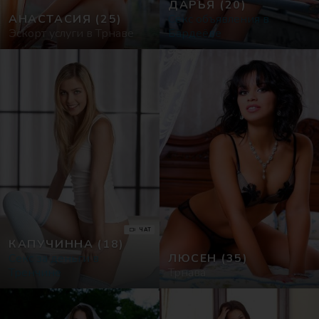
ДАРЬЯ
(20)
АНАСТАСИЯ
(25)
Секс объявления в
Эскорт услуги в Трнаве
Бардеёве
ЧАТ
КАПУЧИННА
(18)
Cекс за деньги в
ЛЮСЕН
(35)
Тренчине
Трнава