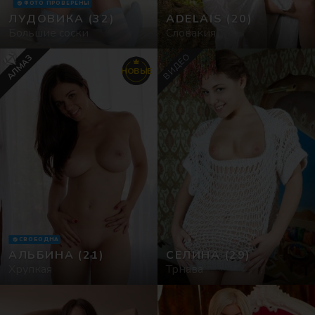
ФОТО ПРОВЕРЕНЫ
ЛУДОВИКА
(32)
ADELAIS
(20)
Туры
Большие соски
Словакия
ВИДЕО
АЛМАЗ
Фото
НОВЫЕ
СВОБОДНА
АЛЬБИНА
(21)
СЕЛИНА
(29)
Хрупкая
Трнава