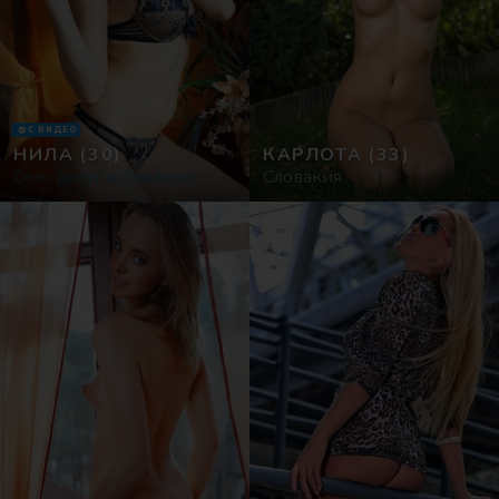
С ВИДЕО
НИЛА
(30)
КАРЛОТА
(33)
Секс досуг в Зволене
Словакия