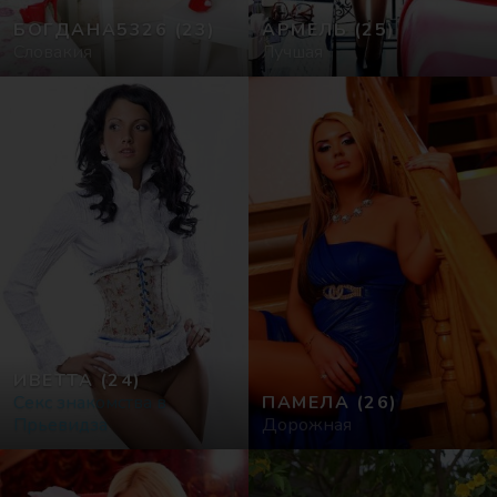
БОГДАНА5326
(23)
АРМЕЛЬ
(25)
Словакия
Лучшая
ИВЕТТА
(24)
Секс знакомства в
ПАМЕЛА
(26)
Прьевидза
Дорожная