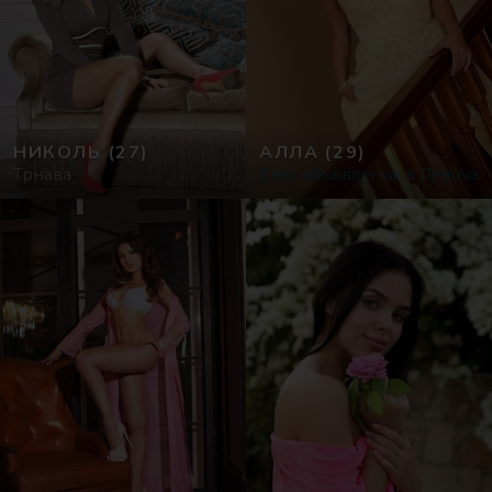
НИКОЛЬ
(27)
АЛЛА
(29)
Трнава
Секс объявления в Левоча